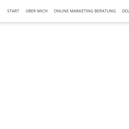
START
ÜBER MICH
ONLINE MARKETING BERATUNG
DO
n Schritt …
ng in meinem Newsletter.
 bei der E-Mail Adresse auch
ich dir gerade eine
te schau in deinem Posteingang
: